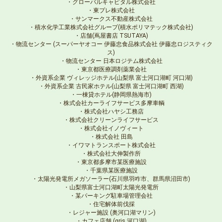
・グローバルキャピタル株式会社
・東プレ株式会社
・サンマークス不動産株式会社
・積水化学工業株式会社グループ(積水ポリマテック株式会社)
・店舗(蔦屋書店 TSUTAYA)
・物流センター (スーパーヤオコー 伊藤忠食品株式会社 伊藤忠ロジスティク
ス)
・物流センター 日本ロジテム株式会社
・東京都医療調剤薬業会社
・外資系企業 ヴィレッジホテル(山梨県 富士河口湖町 河口湖)
・外資系企業 古民家ホテル(山梨県 富士河口湖町 西湖)
・一棟貸ホテル(静岡県熱海市)
・株式会社カーライフサービス多摩車輌
・株式会社ハヤシ工務店
・株式会社クリーンライフサービス
・株式会社イノヴィート
・株式会社 田島
・イワマトランスポート株式会社
・株式会社大伸製作所
・東京都多摩市某医療施設
・千葉県某医療施設
・太陽光発電所メガソーラー(石川県羽咋市、群馬県沼田市)
・山梨県富士河口湖町太陽光発電所
・某パーキング駐車場管理会社
・住宅解体前伐採
・レジャー施設 (奥河口湖マリン)
・カフェ店舗 (gris 河口湖)