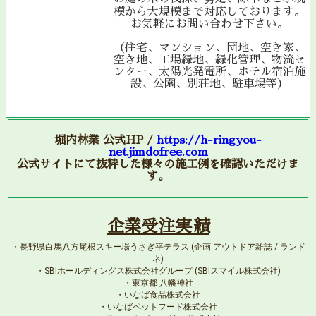
模から大規模まで対応しております。
お気軽にお問い合わせ下さい。
（住宅、マンション、団地、空き家、
空き地、工場緑地、緑化管理、物流セ
ンター、太陽光発電所、ホテル宿泊施
設、公園、別荘地、駐車場等）
堀内林業 公式HP /
https://h-ringyou-
net.jimdofree.com
公式サイトにて抜粋した様々の施工例を確認いただけま
す。
企業受注実績
・長野県白馬八方尾根スキー場うさぎ平テラス (企画 アウトドア雑誌 / ランド
ネ)
・SBIホールディングス株式会社グループ (SBIスマイル株式会社)
・東京都 八幡神社
・いなば食品株式会社
・いなばペットフード株式会社