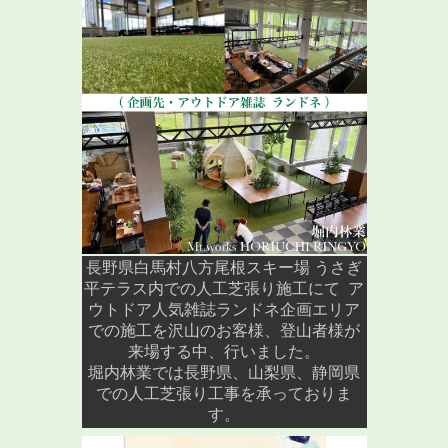
長野県白馬村八方尾根スキー場 うさぎ
平テラス内での人工芝張り施工にて ア
ウトドア人気雑誌ランドネ企画エリア
での施工を沢山のお客様、登山者様が
来場する中、行いました。
堀内林業では長野県、山梨県、静岡県
での人工芝張り工事を承っておりま
す。