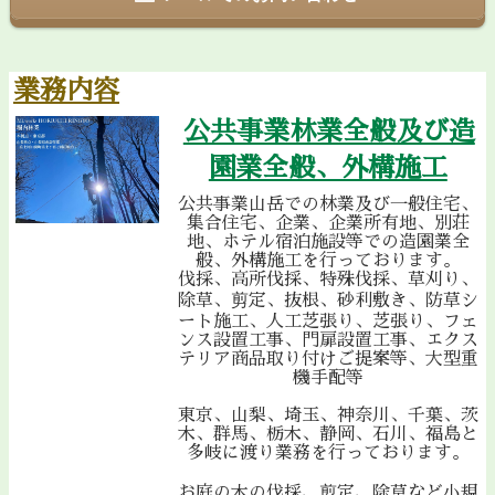
業務内容
公共事業林業全般及び造
園業全般、外構施工
公共事業山岳での林業及び一般住宅、
集合住宅、企業、企業所有地、別荘
地、ホテル宿泊施設等での造園業全
般、外構施工を行っております。
伐採、高所伐採、特殊伐採、草刈り、
除草、剪定、抜根、砂利敷き、防草シ
ート施工、人工芝張り、芝張り、フェ
ンス設置工事、門扉設置工事、エクス
テリア商品取り付けご提案等、大型重
機手配等
東京、山梨、埼玉、神奈川、千葉、茨
木、群馬、栃木、静岡、石川、福島と
多岐に渡り業務を行っております。
お庭の木の伐採、剪定、除草など小規