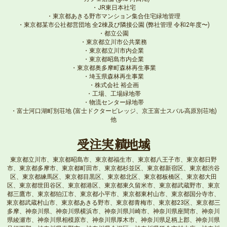
・JR東日本社宅
・東京都あきる野市マンション集合住宅緑地管理
・東京都某市公社都営団地 全2棟及び隣接公園 (弊社管理 令和2年度〜)
・都立公園
・東京都立川市公共業務
・東京都立川市内企業
・東京都昭島市内企業
・東京都奥多摩町森林再生事業
・埼玉県森林再生事業
・株式会社 裕企画
・工場、工場緑地帯
・物流センター緑地帯
・富士河口湖町別荘地 (富士ドクタービレッジ、京王富士スバル高原別荘地)
他
受注実績地域
東京都立川市、東京都昭島市、東京都福生市、東京都八王子市、東京都日野
市、東京都多摩市、東京都町田市、東京都杉並区、東京都新宿区、東京都渋谷
区、東京都練馬区、東京都目黒区、東京都北区、東京都板橋区、東京都大田
区、東京都世田谷区、東京都港区、東京都東久留米市、東京都武蔵野市、東京
都三鷹市、東京都狛江市、東京都小平市、東京都東村山市、東京都国分寺市、
東京都武蔵村山市、東京都あきる野市、東京都青梅市、東京都23区、東京都三
多摩、神奈川県、神奈川県横浜市、神奈川県川崎市、神奈川県座間市、神奈川
県綾瀬市、神奈川県相模原市、神奈川県厚木市、神奈川県足柄上郡、神奈川県